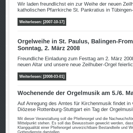
Wir laden freundlichst ein zur Weihe der neuen Zeil
katholischen Pfarrkirche St. Pankratius in Tübingen
Weiterlesen: [2007-10-17]
Orgelweihe in St. Paulus, Balingen-Fr
Sonntag, 2. März 2008
Freundliche Einladung zum Festtag am 2. März 200
neuen Altar und unsere neue Zeilhuber-Orgel feierli
Weiterlesen: [2008-03-01]
Wochenende der Orgelmusik am 5./6. Ma
Auf Anregung des
Amtes für Kirchenmusik
findet in
Diözese Rottenburg-Stuttgart ein Tag der Orgelmusik
Mit dieser Veranstaltung soll die Pfeifenorgel und die Nachwuchsf
Mittelpunkt stehen. Es soll das Bewusstsein geweckt werden, dass
Klangqualität einer Pfeifenorgel unverzichtbare Bestandteile und Wer
Gottesdienste darstellen.