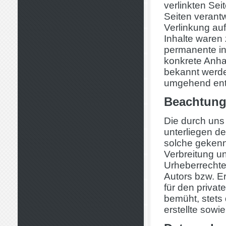
verlinkten Seit
Seiten verantw
Verlinkung au
Inhalte waren 
permanente inh
konkrete Anha
bekannt werde
umgehend ent
Beachtung
Die durch uns 
unterliegen de
solche gekennz
Verbreitung u
Urheberrechte
Autors bzw. Er
für den privat
bemüht, stets
erstellte sowi