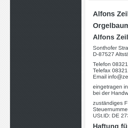
Alfons Zei
Orgelbaum
Alfons Zei
Sonthofer Str
D-87527 Altst
Telefon 0832
Telefax 0832
Email
info@ze
eingetragen i
bei der Hand
zuständiges 
Steuernummer
USt.ID: DE 2
Haftung fü